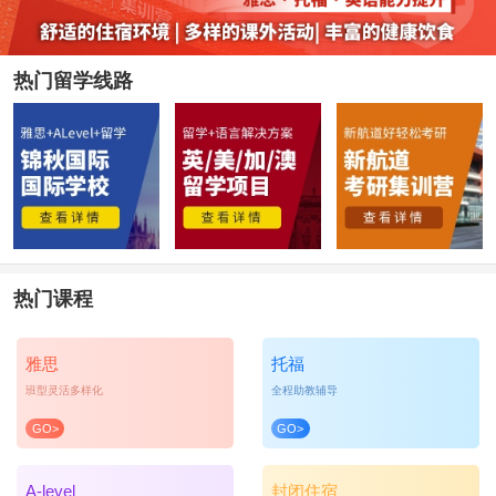
热门留学线路
热门课程
雅思
托福
班型灵活多样化
全程助教辅导
GO>
GO>
A-level
封闭住宿