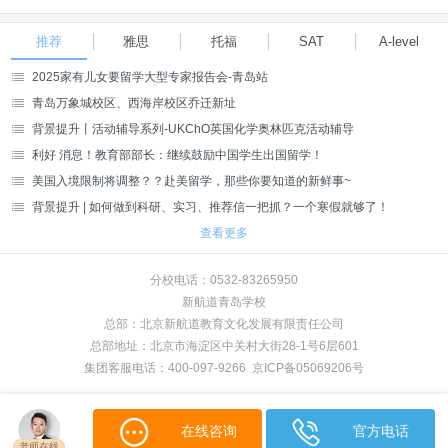
推荐
雅思
托福
SAT
A-level
2025家有儿女要留学大型专家报告会-青岛站
青岛万象城校区、西海岸校区乔迁新址
背景提升丨活动辅导系列-UKChO英国化学奥林匹克活动辅导
利好 消息！教育部部长：继续鼓励中国学生出国留学！
美国入境限制将调整？？赴美留学，那些你要知道的新鲜事~
背景提升 | 如何做到科研、实习、推荐信一把抓？一个寒假就够了！
查看更多
分校电话：0532-83265950
新航道青岛学校
总部：北京新航道教育文化发展有限责任公司
总部地址：北京市海淀区中关村大街28-1号6层601
集团客服电话：400-097-9266 京ICP备05069206号
在线咨询
官方电话
老师在线