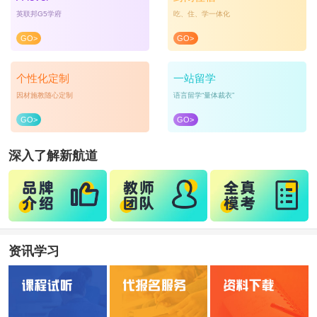
英联邦G5学府
吃、住、学一体化
GO>
GO>
个性化定制
一站留学
因材施教随心定制
语言留学“量体裁衣”
GO>
GO>
深入了解新航道
资讯学习